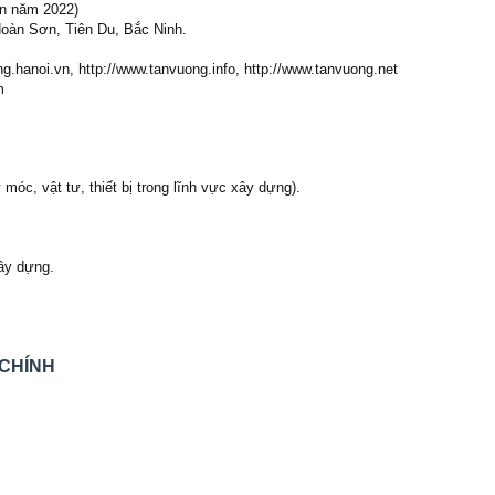
ến năm 2022)
Hoàn Sơn, Tiên Du, Bắc Ninh.
g.hanoi.vn, http://www.tanvuong.info, http://www.tanvuong.net
m
 móc, vật tư, thiết bị trong lĩnh vực xây dựng).
xây dựng.
 CHÍNH