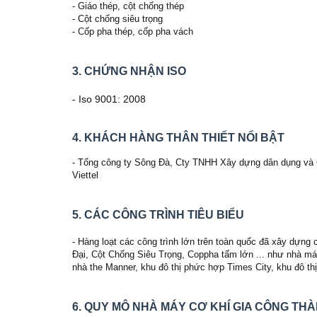
- Giáo thép, cột chống thép
- Cột chống siêu trọng
- Cốp pha thép, cốp pha vách
3. CHỨNG NHẬN ISO
- Iso 9001: 2008
4. KHÁCH HÀNG THÂN THIẾT NỔI BẬT
- Tổng công ty Sông Đà, Cty TNHH Xây dựng dân dụng và
Viettel
5. CÁC CÔNG TRÌNH TIÊU BIỂU
- Hàng loạt các công trình lớn trên toàn quốc đã xây dự
Đại, Cột Chống Siêu Trọng, Coppha tấm lớn ... như nhà m
nhà the Manner, khu đô thị phức hợp Times City, khu đô t
6. QUY MÔ NHÀ MÁY CƠ KHÍ GIA CÔNG TH