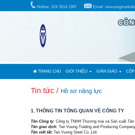
Hotline: 024 3514 1997
Email: tanvuongmarket
TRANG CHỦ
GIỚI THIỆU
GIÀN GIÁO
CỐP
Tin tức /
Hồ sơ năng lực
1. THÔNG TIN TỔNG QUAN VỀ CÔNG TY
Tên Công ty
: Công ty TNHH Thương mại và Sản xuất Tâ
Tên giao dịch
:
Tan Vuong Trading and Producing Company
Tên viết tắt:
Tan Vuong Steel Co.,Ltd.