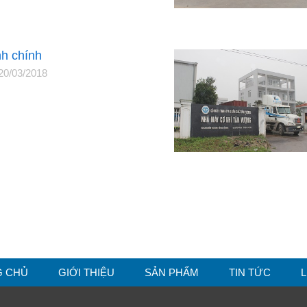
h chính
20/03/2018
G CHỦ
GIỚI THIỆU
SẢN PHẨM
TIN TỨC
L