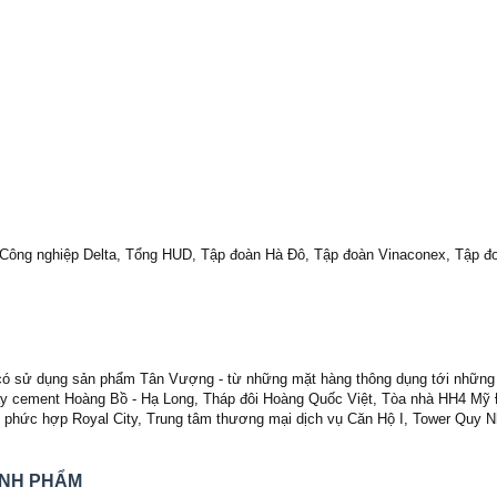
 Công nghiệp Delta, Tổng HUD, Tập đoàn Hà Đô, Tập đoàn Vinaconex, Tập
ng có sử dụng sản phẩm Tân Vượng - từ những mặt hàng thông dụng tới những
áy cement Hoàng Bồ - Hạ Long, Tháp đôi Hoàng Quốc Việt, Tòa nhà HH4 Mỹ Đ
hị phức hợp Royal City, Trung tâm thương mại dịch vụ Căn Hộ I, Tower Quy N
ÀNH PHẨM