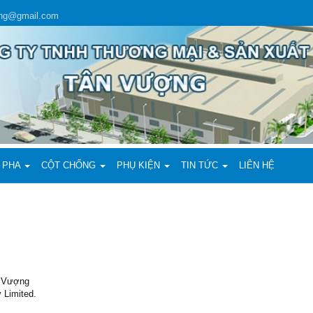
ing@gmail.com
 PHA
CỘT CHỐNG
PHỤ KIỆN
TIN TỨC
LIÊN HỆ
n Vượng
 Limited.