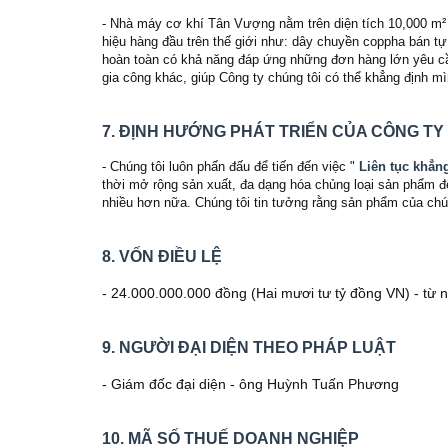
- Nhà máy cơ khí Tân Vượng nằm trên diện tích 10,000 m²
hiệu hàng đầu trên thế giới như: dây chuyền coppha bán tự
hoàn toàn có khả năng đáp ứng những đơn hàng lớn yêu cầu 
gia công khác, giúp Công ty chúng tôi có thể khẳng định mì
7
. ĐỊNH HƯỚNG PHÁT TRIỂN CỦA CÔNG TY
- Chúng tôi luôn phấn đấu để tiến đến việc "
Liên tục khẳng
thời mở rộng sản xuất, đa dạng hóa chủng loại sản phẩm đ
nhiều hơn nữa. Chúng tôi tin tưởng rằng sản phẩm của chú
8. VỐN ĐIỀU LỆ
- 24.000.000.000 đồng (Hai mươi tư tỷ đồng VN) - từ
9. NGƯỜI ĐẠI DIỆN THEO PHÁP LUẬT
- Giám đốc đại diện - ông Huỳnh Tuấn Phương
10. MÃ SỐ THUẾ DOANH NGHIỆP