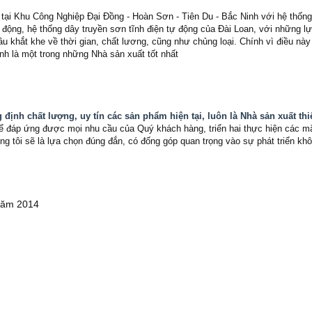
 tại Khu Công Nghiệp Đại Đồng - Hoàn Sơn - Tiên Du - Bắc Ninh với hệ thố
 động, hệ thống dây truyền sơn tĩnh điện tự động của Đài Loan, với những lự
khắt khe về thời gian, chất lương, cũng như chủng loại. Chính vì điều này đ
nh là một trong những Nhà sản xuất tốt nhất
 định chất lượng, uy tín các sản phẩm hiện tại, luôn là Nhà sản xuất th
ể đáp ứng được mọi nhu cầu của Quý khách hàng, triển hai thực hiện các mặt
ng tôi sẽ là lựa chọn đúng đắn, có đống góp quan trọng vào sự phát triển 
 năm 2014