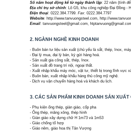
Số năm hoạt động kể từ ngày thành lập
: 22 năm (tính đ
Địa chỉ trụ sở chính
: Lô G5, khu công nghiệp Đại Đồng - 
Điện thoại
: 0222.384.7799.
Fax
: 0222.384.7797
Website
:
http://www.tanvuongsteel.com, http://www.tanvuon
Email
: tanvuongsteel@gmail.com, htptanvuong@gmail.co
2. NGÀNH NGHỀ KINH DOANH
- Buôn bán tư liệu sản xuất (chủ yếu là sắt, thép, Inox, máy
- Đại lý mua, đại lý bán, ký gửi hàng hoá.
- Sản xuất gia công sắt, thép, Inox.
- Sản xuất đồ trang trí nội, ngoại thất.
- Xuất nhập khẩu máy móc, vật tư, thiết bị trong lĩnh vực 
- Buôn bán, xuất nhập khẩu hàng thủ công mỹ nghệ.
- Dịch vụ vận chuyển hàng hoá và khách du lịch.
3. CÁC SẢN PHẨM KINH DOANH SẢN XUẤT
- Phụ kiện ống thép, giàn giáo, cốp pha
- Ống thép, măng xông, thép hình
- Giàn giáo xây dựng chữ H 1m73 và 1m53
- Giáo chống tổ hợp
- Giáo nêm, giáo hoa thị Tân Vượng