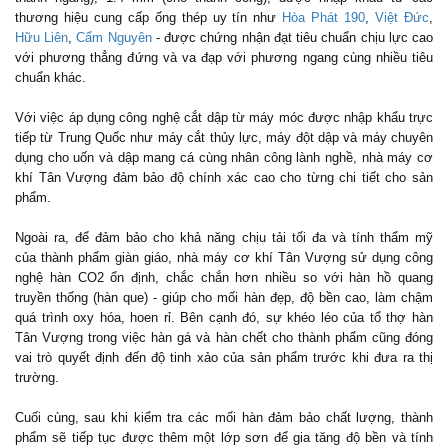
thương hiệu cung cấp ống thép uy tín như
Hòa Phát 190
,
Việt Đức
,
Hữu Liên
,
Cẩm Nguyên
- được chứng nhận đạt tiêu chuẩn chịu lực cao
với phương thẳng đứng và va đạp với phương ngang cùng nhiều tiêu
chuẩn khác.
Với việc áp dụng công nghệ cắt dập từ máy móc được nhập khẩu trực
tiếp từ Trung Quốc như máy cắt thủy lực, máy đột dập và máy chuyên
dụng cho uốn và dập mang cá cùng nhân công lành nghề, nhà máy cơ
khí Tân Vượng đảm bảo độ chính xác cao cho từng chi tiết cho sản
phẩm.
Ngoài ra, để đảm bảo cho khả năng chịu tải tối đa và tính thẩm mỹ
của thành phẩm giàn giáo, nhà máy cơ khí Tân Vượng sử dụng công
nghệ hàn CO2 ổn định, chắc chắn hơn nhiều so với hàn hồ quang
truyền thống (hàn que) - giúp cho mối hàn đẹp, độ bền cao, làm chậm
quá trình oxy hóa, hoen rỉ. Bên cạnh đó, sự khéo léo của tổ thợ hàn
Tân Vượng trong việc hàn gá và hàn chết cho thành phẩm cũng đóng
vai trò quyết định đến độ tinh xảo của sản phẩm trước khi đưa ra thị
trường.
Cuối cùng, sau khi kiểm tra các mối hàn đảm bảo chất lượng, thành
phẩm sẽ tiếp tục được thêm một lớp sơn để gia tăng độ bền và tính