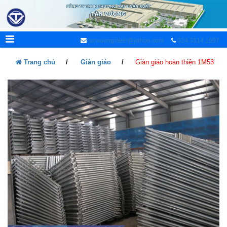
tanvuongsteel@yahoo.com
024.3514.1997
Trang chủ
Giàn giáo
Giàn giáo hoàn thiện 1M53