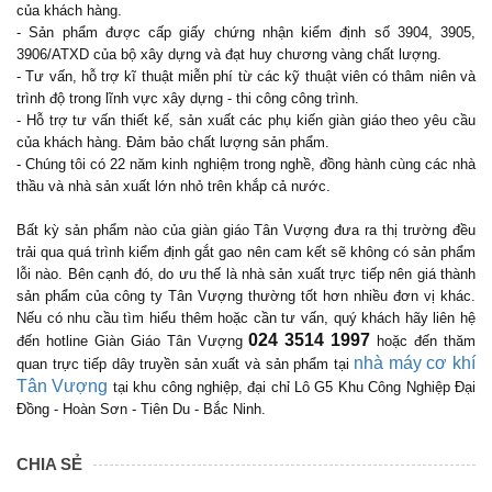
của khách hàng.
- Sản phẩm được cấp giấy chứng nhận kiểm định số 3904, 3905,
3906/ATXD của bộ xây dựng và đạt huy chương vàng chất lượng.
- Tư vấn, hỗ trợ kĩ thuật miễn phí từ các kỹ thuật viên có thâm niên và
trình độ trong lĩnh vực xây dựng - thi công công trình.
- Hỗ trợ tư vấn thiết kế, sản xuất các phụ kiến giàn giáo theo yêu cầu
của khách hàng. Đảm bảo chất lượng sản phẩm.
- Chúng tôi có 22 năm kinh nghiệm trong nghề, đồng hành cùng các nhà
thầu và nhà sản xuất lớn nhỏ trên khắp cả nước.
Bất kỳ sản phẩm nào của giàn giáo Tân Vượng đưa ra thị trường đều
trải qua quá trình kiểm định gắt gao nên cam kết sẽ không có sản phẩm
lỗi nào. Bên cạnh đó, do ưu thế là nhà sản xuất trực tiếp nên giá thành
sản phẩm của công ty Tân Vượng thường tốt hơn nhiều đơn vị khác.
Nếu có nhu cầu tìm hiểu thêm hoặc cần tư vấn, quý khách hãy liên hệ
024 3514 1997
đến hotline Giàn Giáo Tân Vượng
hoặc đến thăm
nhà máy cơ khí
quan trực tiếp dây truyền sản xuất và sản phẩm tại
Tân Vượng
tại khu công nghiệp, đại chỉ Lô G5 Khu Công Nghiệp Đại
Đồng - Hoàn Sơn - Tiên Du - Bắc Ninh.
CHIA SẺ