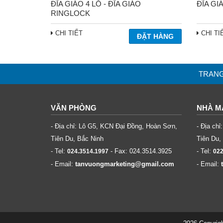
ĐĨA GIÁO 4 LỖ - ĐĨA GIÁO
ĐĨA GI
RINGLOCK
CHI TIẾT
CHI TI
TRAN
VĂN PHÒNG
NHÀ M
- Địa chỉ: Lô G5, KCN Đại Đồng, Hoàn Sơn,
- Địa ch
Tiên Du, Bắc Ninh
Tiên Du,
- Tel:
- Fax:
024.3514.3925
- Tel:
024.3514.1997
022
- Email:
tanvuongmarketing@gmail.com
- Email: