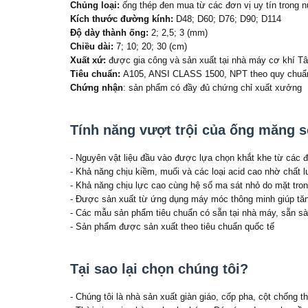
Chủng loại:
ống thép đen mua từ các đơn vị uy tín trong 
Kích thước đường kính:
D48; D60; D76; D90; D114
Độ dày thành ống:
2; 2,5; 3 (mm)
Chiều dài:
7; 10; 20; 30 (cm)
Xuất xứ:
được gia công và sản xuất tại nhà máy cơ khí 
Tiêu chuẩn:
A105, ANSI CLASS 1500, NPT theo quy chuẩn
Chứng nhận
: sản phẩm có đầy đủ chứng chỉ xuất xưởng
Tính năng vượt trội của ống măng 
- Nguyên vật liệu đầu vào được lựa chọn khắt khe từ các 
- Khả năng chịu kiềm, muối và các loại acid cao nhờ chất 
- Khả năng chịu lực cao cùng hệ số ma sát nhỏ do mặt tro
- Được sản xuất từ ứng dụng máy móc thông minh giúp tăn
- Các mẫu sản phẩm tiêu chuẩn có sẵn tại nhà máy, sẵn sà
- Sản phẩm được sản xuất theo tiêu chuẩn quốc tế
Tại sao lại chọn chúng tôi?
- Chúng tôi là nhà sản xuất giàn giáo, cốp pha, cột chống 