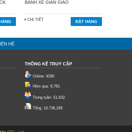
CK
BÁNH XE GIÀN GIÁO
CHI TIẾT
IÊN HỆ
THÔNG KÊ TRUY CẬP
Online: 4290
Hôm qua: 8,781
Trong tuần: 51,632
Tổng: 10,736,248