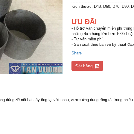
Kích thước:
D48; D60; D76; D90; D
ƯU ĐÃI
- Hỗ trợ vận chuyển miễn phí trong
những đơn hàng lớn hơn 100tr hoặc 
- Tư vấn miễn phí.
- Sản xuất theo bản vẽ kỹ thuật đáp
Share
Đặt hàng
ống dùng để nối hai cây ống lại với nhau, được ứng dụng rộng rãi trong nhiề