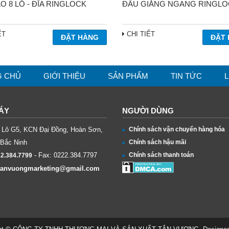
ÁO 8 LỖ - ĐĨA RINGLOCK
ĐẦU GIẰNG NGANG RINGLO
ẾT
CHI TIẾT
G CHỦ
GIỚI THIỆU
SẢN PHẨM
TIN TỨC
L
ÁY
NGƯỜI DÙNG
ỉ: Lô G5, KCN Đại Đồng, Hoàn Sơn,
Chính sách vận chuyển hàng hóa
 Bắc Ninh
Chính sách hậu mãi
- Fax:
0222.384.7797
Chính sách thanh toán
2.384.7799
tanvuongmarketing@gmail.com