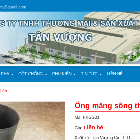
ing@gmail.com
 PHA
CỘT CHỐNG
PHỤ KIỆN
TIN TỨC
LIÊN HỆ
thép
Ống măng sông t
Mã:
PKGG03
Liên hệ
Giá:
Xuất xứ:
Tân Vượng Co., LTD