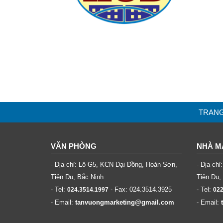
TRAN
VĂN PHÒNG
NHÀ M
- Địa chỉ: Lô G5, KCN Đại Đồng, Hoàn Sơn,
- Địa ch
Tiên Du, Bắc Ninh
Tiên Du,
- Tel:
- Fax:
024.3514.3925
- Tel:
024.3514.1997
022
- Email:
tanvuongmarketing@gmail.com
- Email: