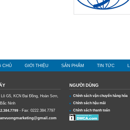
G CHỦ
GIỚI THIỆU
SẢN PHẨM
TIN TỨC
L
ÁY
NGƯỜI DÙNG
ỉ: Lô G5, KCN Đại Đồng, Hoàn Sơn,
Chính sách vận chuyển hàng hóa
 Bắc Ninh
Chính sách hậu mãi
- Fax:
0222.384.7797
Chính sách thanh toán
2.384.7799
tanvuongmarketing@gmail.com