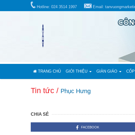
Hotline: 024 3514 1997
Email: tanvuongmarket
TRANG CHỦ
GIỚI THIỆU
GIÀN GIÁO
CỐP
Tin tức /
Phục Hưng
CHIA SẺ
FACEBOOK