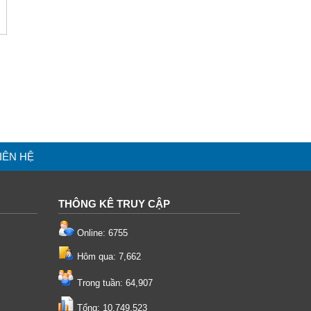
IÊN HỆ
THÔNG KÊ TRUY CẬP
Online: 6755
Hôm qua: 7,662
Trong tuần: 64,907
Tổng: 10,749,523