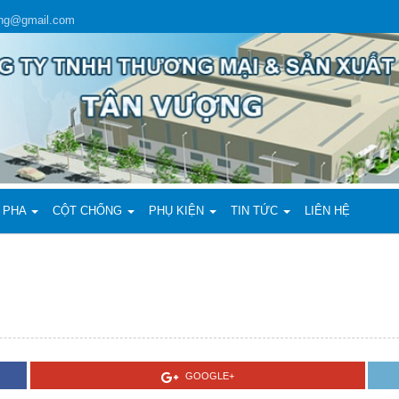
ing@gmail.com
 PHA
CỘT CHỐNG
PHỤ KIỆN
TIN TỨC
LIÊN HỆ
GOOGLE+