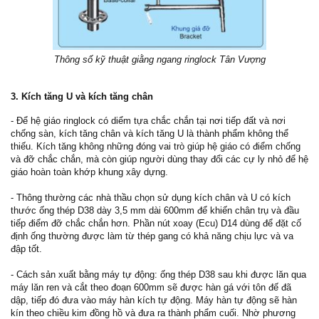
Thông số kỹ thuật giằng ngang ringlock Tân Vượng
3. Kích tăng U và kích tăng chân
- Để hệ giáo ringlock có diểm tựa chắc chắn tại nơi tiếp đất và nơi
chống sàn, kích tăng chân và kích tăng U là thành phẩm không thể
thiếu. Kích tăng không những đóng vai trò giúp hệ giáo có điểm chống
và đỡ chắc chắn, mà còn giúp người dùng thay đổi các cự ly nhỏ để hệ
giáo hoàn toàn khớp khung xây dựng.
- Thông thường các nhà thầu chọn sử dụng kích chân và U có kích
thước ống thép D38 dày 3,5 mm dài 600mm để khiến chân trụ và đầu
tiếp điểm đỡ chắc chắn hơn. Phần nút xoay (Ecu) D14 dùng để đặt cố
định ống thường được làm từ thép gang có khả năng chịu lực và va
đập tốt.
- Cách sản xuất bằng máy tự động: ống thép D38 sau khi được lăn qua
máy lăn ren và cắt theo đoạn 600mm sẽ được hàn gá với tôn đế đã
dập, tiếp đó đưa vào máy hàn kích tự động. Máy hàn tự động sẽ hàn
kín theo chiều kim đồng hồ và đưa ra thành phẩm cuối. Nhờ phương