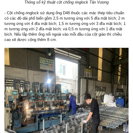
Thông số kỹ thuật cột chống ringlock Tân Vượng
- Cột chống ringlock sử dụng ống D48 thuộc các mác thép tiêu chuẩn
có các độ dài phổ biến gồm 2,5 m tương ứng với 5 đĩa mặt bích; 2 m
tương ứng với 4 đĩa mặt bích; 1,5 m tương ứng với 3 đĩa mặt bích; 1
m tương ứng với 2 đĩa mặt bích; và 0,5 m tương ứng với 1 đĩa mặt
bích. Nếu lắp thêm ống nối ngoài vào mỗi đầu của cột giáo thì chiều
cao sẽ được cộng thêm 8 cm.