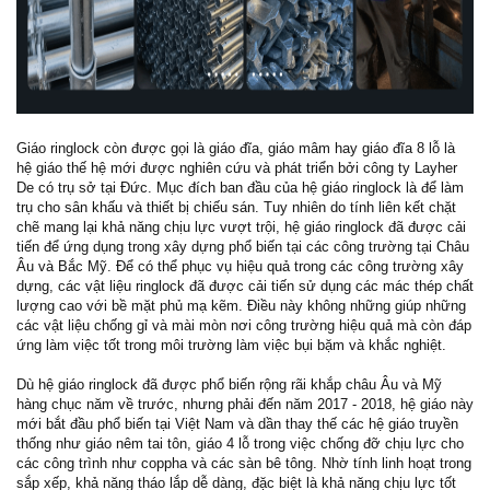
Giáo ringlock còn được gọi là giáo đĩa, giáo mâm hay giáo đĩa 8 lỗ là
hệ giáo thế hệ mới được nghiên cứu và phát triển bởi công ty Layher
De có trụ sở tại Đức. Mục đích ban đầu của hệ giáo ringlock là để làm
trụ cho sân khấu và thiết bị chiếu sán. Tuy nhiên do tính liên kết chặt
chẽ mang lại khả năng chịu lực vượt trội, hệ giáo ringlock đã được cải
tiến để ứng dụng trong xây dựng phổ biến tại các công trường tại Châu
Âu và Bắc Mỹ. Để có thể phục vụ hiệu quả trong các công trường xây
dựng, các vật liệu ringlock đã được cải tiến sử dụng các mác thép chất
lượng cao với bề mặt phủ mạ kẽm. Điều này không những giúp những
các vật liệu chống gỉ và mài mòn nơi công trường hiệu quả mà còn đáp
ứng làm việc tốt trong môi trường làm việc bụi bặm và khắc nghiệt.
Dù hệ giáo ringlock đã được phổ biến rộng rãi khắp châu Âu và Mỹ
hàng chục năm về trước, nhưng phải đến năm 2017 - 2018, hệ giáo này
mới bắt đầu phổ biến tại Việt Nam và dần thay thế các hệ giáo truyền
thống như giáo nêm tai tôn, giáo 4 lỗ trong việc chống đỡ chịu lực cho
các công trình như coppha và các sàn bê tông. Nhờ tính linh hoạt trong
sắp xếp, khả năng tháo lắp dễ dàng, đặc biệt là khả năng chịu lực tốt