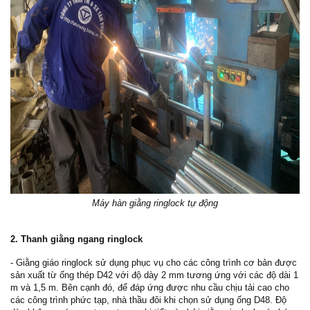
Máy hàn giằng ringlock tự động
2. Thanh giằng ngang ringlock
- Giằng giáo ringlock sử dụng phục vụ cho các công trình cơ bản được
sản xuất từ ống thép D42 với độ dày 2 mm tương ứng với các độ dài 1
m và 1,5 m. Bên cạnh đó, để đáp ứng được nhu cầu chịu tải cao cho
các công trình phức tạp, nhà thầu đôi khi chọn sử dụng ống D48. Độ