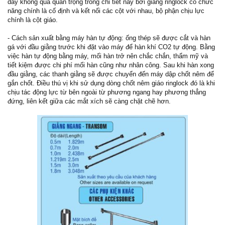
dày không quá quan trọng trong chi tiết này bởi giằng ringlock có chức
năng chính là cố định và kết nối các cột với nhau, bộ phận chịu lực
chính là cột giáo.
- Cách sản xuất bằng máy hàn tự động: ống thép sẽ được cắt và hàn
gá với đầu giằng trước khi đặt vào máy để hàn khí CO2 tự động. Bằng
việc hàn tự động bằng máy, mối hàn trở nên chắc chắn, thẩm mỹ và
tiết kiệm được chi phí mối hàn cũng như nhân công. Sau khi hàn xong
đầu giằng, các thanh giằng sẽ được chuyển đến máy dập chốt nêm để
gắn chốt. Điều thú vị khi sử dụng dòng chốt nêm giáo ringlock đó là khi
chịu tác động lực từ bên ngoài từ phương ngang hay phương thẳng
đứng, liên kết giữa các mắt xích sẽ càng chặt chẽ hơn.