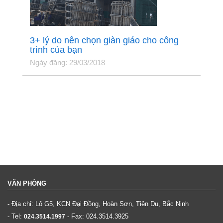
3+ lý do nên chọn giàn giáo cho công
trình của bạn
Ngày đăng: 29/03/2018
VĂN PHÒNG
- Địa chỉ: Lô G5, KCN Đại Đồng, Hoàn Sơn, Tiên Du, Bắc Ninh
- Tel:
- Fax:
024.3514.3925
024.3514.1997