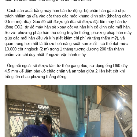
- Cách sản xuất bằng máy hàn bán tự động: bộ phận hàn gá sẽ chịu
trách nhiệm gá đĩa vào cột theo các mốc khung định sẵn (khoảng cách
0.5 m một đĩa). Sau đó cột được gá đĩa sẽ được đặt lên máy hàn tự
động CO2, từ đó máy hàn sẽ xoay cột và hàn kín cố định các mối hàn.
So với phương pháp hàn thủ công truyền thống, phương pháp hàn máy
giúp các mối hàn đều và kín (tiết kiệm chi phí và tăng thẩm mỹ), và
quan trọng hơn hết là tối ưu hoá năng suất sản xuất - có thể đạt mức
10.000 cột ringlock (2 m) trong 1 tháng tương đương 200 tấn thành
phẩm với chỉ duy nhất 2 người vận hành máy.
- Ống nối ngoài sẽ được làm từ thép gang đúc, sử dụng ống D60 dày
4.5 mm để đảm bảo độ chắc chắn và an toàn giữa 2 liên kết cột khi
trồng lên nhau phương thẳng đứng.