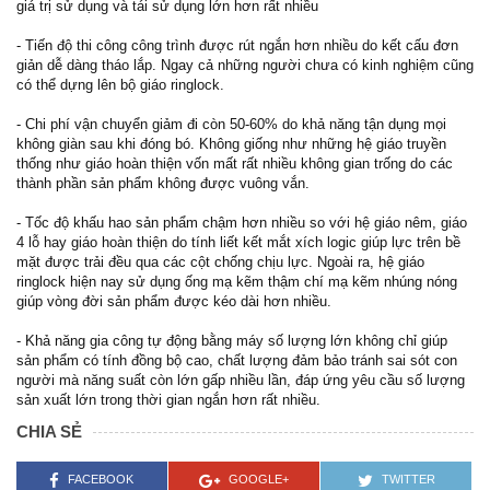
giá trị sử dụng và tái sử dụng lớn hơn rất nhiều
- Tiến độ thi công công trình được rút ngắn hơn nhiều do kết cấu đơn
giản dễ dàng tháo lắp. Ngay cả những người chưa có kinh nghiệm cũng
có thể dựng lên bộ giáo ringlock.
- Chi phí vận chuyển giảm đi còn 50-60% do khả năng tận dụng mọi
không giàn sau khi đóng bó. Không giống như những hệ giáo truyền
thống như giáo hoàn thiện vốn mất rất nhiều không gian trống do các
thành phần sản phẩm không được vuông vắn.
- Tốc độ khấu hao sản phẩm chậm hơn nhiều so với hệ giáo nêm, giáo
4 lỗ hay giáo hoàn thiện do tính liết kết mắt xích logic giúp lực trên bề
mặt được trải đều qua các cột chống chịu lực. Ngoài ra, hệ giáo
ringlock hiện nay sử dụng ống mạ kẽm thậm chí mạ kẽm nhúng nóng
giúp vòng đời sản phẩm được kéo dài hơn nhiều.
- Khả năng gia công tự động bằng máy số lượng lớn không chỉ giúp
sản phẩm có tính đồng bộ cao, chất lượng đảm bảo tránh sai sót con
người mà năng suất còn lớn gấp nhiều lần, đáp ứng yêu cầu số lượng
sản xuất lớn trong thời gian ngắn hơn rất nhiều.
CHIA SẺ
FACEBOOK
GOOGLE+
TWITTER