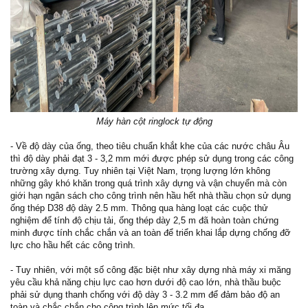
Máy hàn cột ringlock tự động
- Về độ dày của ống, theo tiêu chuẩn khắt khe của các nước châu Âu
thì độ dày phải đạt 3 - 3,2 mm mới được phép sử dụng trong các công
trường xây dựng. Tuy nhiên tại Việt Nam, trọng lượng lớn không
những gây khó khăn trong quá trình xây dựng và vận chuyển mà còn
giới hạn ngân sách cho công trình nên hầu hết nhà thầu chọn sử dụng
ống thép D38 độ dày 2.5 mm. Thông qua hàng loạt các cuộc thử
nghiệm để tính độ chịu tải, ống thép dày 2,5 m đã hoàn toàn chứng
minh được tính chắc chắn và an toàn để triển khai lắp dựng chống đỡ
lực cho hầu hết các công trình.
- Tuy nhiên, với một số công đặc biệt như xây dựng nhà máy xi măng
yêu cầu khả năng chịu lực cao hơn dưới độ cao lớn, nhà thầu buộc
phải sử dụng thanh chống với độ dày 3 - 3.2 mm để đảm bảo độ an
toàn và chắc chắn cho công trình lên mức tối đa.