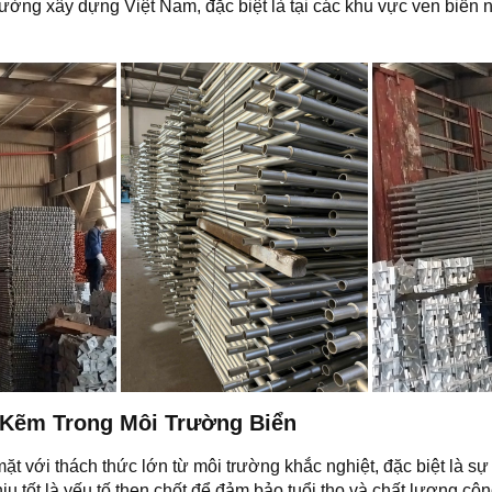
ường xây dựng Việt Nam, đặc biệt là tại các khu vực ven biển nơ
Kẽm Trong Môi Trường Biển
ặt với thách thức lớn từ môi trường khắc nghiệt, đặc biệt là s
u tốt là yếu tố then chốt để đảm bảo tuổi thọ và chất lượng công