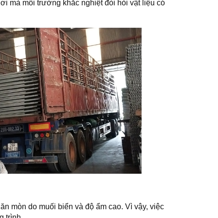
i mà môi trường khắc nghiệt đòi hỏi vật liệu có
ự ăn mòn do muối biển và độ ẩm cao. Vì vậy, việc
 trình.