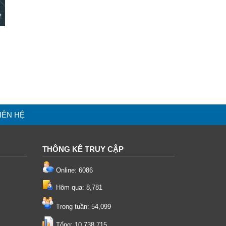
IÊN HỆ
THÔNG KÊ TRUY CẬP
Online: 6086
Hôm qua: 8,781
Trong tuần: 54,099
Tổng: 10,738,715