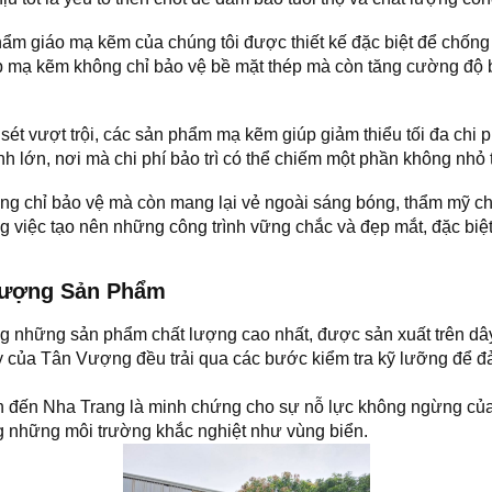
m giáo mạ kẽm của chúng tôi được thiết kế đặc biệt để chống 
Lớp mạ kẽm không chỉ bảo vệ bề mặt thép mà còn tăng cường độ 
ét vượt trội, các sản phẩm mạ kẽm giúp giảm thiểu tối đa chi ph
ình lớn, nơi mà chi phí bảo trì có thể chiếm một phần không nhỏ
 chỉ bảo vệ mà còn mang lại vẻ ngoài sáng bóng, thẩm mỹ cho
ng việc tạo nên những công trình vững chắc và đẹp mắt, đặc biệt 
Lượng Sản Phẩm
g những sản phẩm chất lượng cao nhất, được sản xuất trên dây
 của Tân Vượng đều trải qua các bước kiểm tra kỹ lưỡng để đ
 đến Nha Trang là minh chứng cho sự nỗ lực không ngừng của 
ng những môi trường khắc nghiệt như vùng biển.