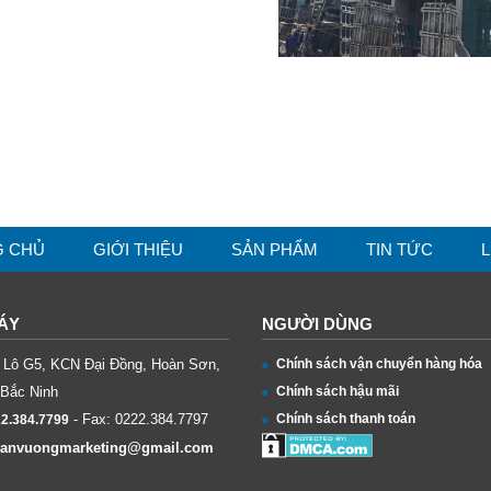
G CHỦ
GIỚI THIỆU
SẢN PHẨM
TIN TỨC
L
ÁY
NGƯỜI DÙNG
ỉ: Lô G5, KCN Đại Đồng, Hoàn Sơn,
Chính sách vận chuyển hàng hóa
 Bắc Ninh
Chính sách hậu mãi
- Fax:
0222.384.7797
Chính sách thanh toán
2.384.7799
tanvuongmarketing@gmail.com