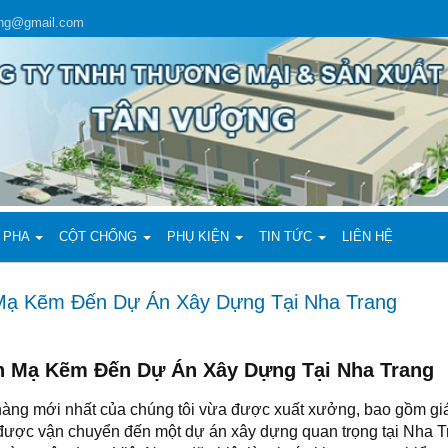
ing@gmail.com
 PHA
CỘT CHỐNG
PHỤ KIỆN
TIN TỨC
LIÊN HỆ
Mạ Kẽm Đến Dự Án Xây Dựng Tại Nha Trang
ện Mạ Kẽm Đến Dự Án Xây Dựng Tại Nha Trang
 hàng mới nhất của chúng tôi vừa được xuất xưởng, bao gồm g
được vận chuyển đến một dự án xây dựng quan trọng tại Nha Tra