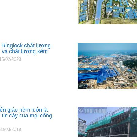
 Ringlock chất lượng
n và chất lượng kém
15/02/2023
iến giáo nêm luôn là
 tin cậy của mọi công
30/03/2018