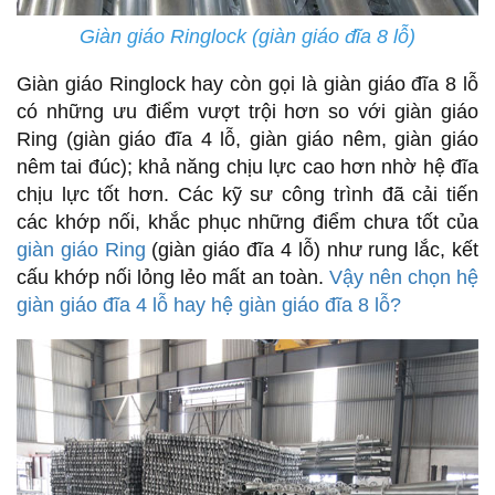
Giàn giáo Ringlock (giàn giáo đĩa 8 lỗ)
Giàn giáo Ringlock hay còn gọi là giàn giáo đĩa 8 lỗ
có những ưu điểm vượt trội hơn so với giàn giáo
Ring (giàn giáo đĩa 4 lỗ, giàn giáo nêm, giàn giáo
nêm tai đúc); khả năng chịu lực cao hơn nhờ hệ đĩa
chịu lực tốt hơn. Các kỹ sư công trình đã cải tiến
các khớp nối, khắc phục những điểm chưa tốt của
giàn giáo Ring
(giàn giáo đĩa 4 lỗ) như rung lắc, kết
cấu khớp nối lỏng lẻo mất an toàn.
Vậy nên chọn hệ
giàn giáo đĩa 4 lỗ hay hệ giàn giáo đĩa 8 lỗ?